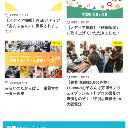
2025.03.21
【メディア掲載】WEBメディア
2025.03.21
『あんふぁん』に掲載されまし
【メディア掲載】『鉄鋼新聞』
た！
に取り上げていただきました！
News
News
2025.09.13
【先着10組様3,000円割引・
2024.07.16
110cmのお子さんは万博ランウ
みらいのたからばこ 協賛サポ
ェイプランも！】プロの撮影の
ーター募集
裏側をのぞく、特別な撮影会 in
大阪堀江
最新のコンテンツ