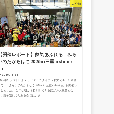
未分類
【開催レポート】熱気あふれる みら
いのたからばこ2025in三重 ×shinin
g」
2025.12.22
2025年11月30日（日）、ハヤシユナイテッド文化ホール鈴鹿
て、「みらいのたからばこ 2025 in 三重×shining」を開催い
たしました。 当日は朝から行列ができるほどの大盛況とな
り、親子連れで溢れる会場は、ま...