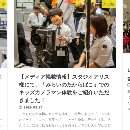
分類
未分類
【メディア掲載情報】スタジオアリス
様
様にて、「みらいのたからばこ」での
キッズカメラマン体験をご紹介いただ
に
きました！
2026.03.27
こどもたちが本物のカメラを構え、ご家族に向けて「こっち向
いてー！」「にっこり笑って！」と一生懸命に声をかける。そ
社
こには、普段は見られないような誇らしげで少し大人びたこど
ス