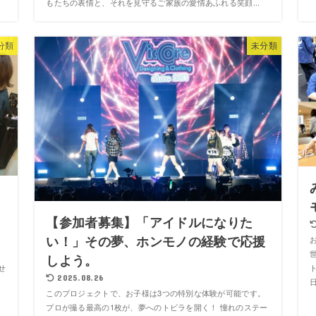
もたちの表情と、それを見守るご家族の愛情あふれる笑顔...
分類
未分類
【参加者募集】「アイドルになりた
い！」その夢、ホンモノの経験で応援
しよう。
せ
ト
2025.08.26
このプロジェクトで、お子様は3つの特別な体験が可能です。
プロが撮る最高の1枚が、夢へのトビラを開く！ 憧れのステー