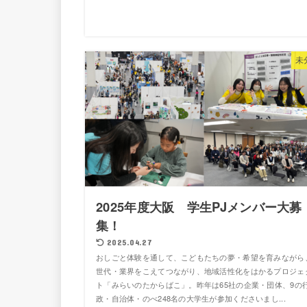
未
2025年度大阪 学生PJメンバー大募
集！
2025.04.27
おしごと体験を通して、こどもたちの夢・希望を育みながら
世代・業界をこえてつながり、地域活性化をはかるプロジェ
ト「みらいのたからばこ」。昨年は65社の企業・団体、9の
政・自治体・のべ248名の大学生が参加くださいまし...