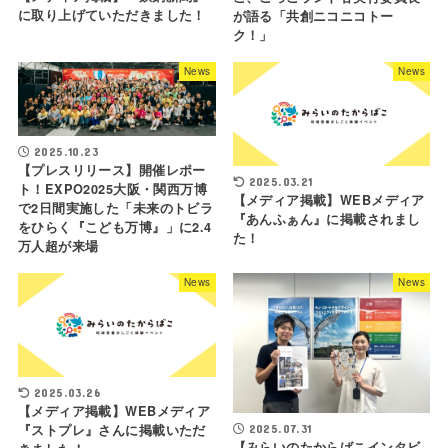
に取り上げていただきました！
が語る「共創ニコニコトー
ク！」
News
News
2025.10.23
【プレスリリース】開催レポー
2025.03.21
ト！EXPO2025大阪・関西万博
【メディア掲載】WEBメディア
で2日間実施した「未来のトビラ
『あんふぁん』に掲載されまし
をひらく『こども万博』」に2.4
た！
万人超が来場
News
News
2025.03.26
【メディア掲載】WEBメディア
『ストプレ』さんに掲載いただ
2025.07.31
【みらいのたからばこインタビ