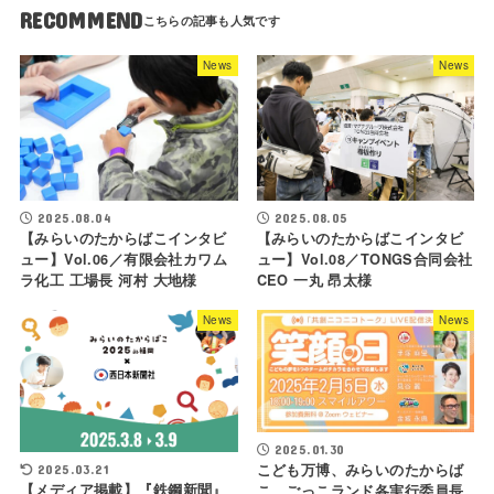
RECOMMEND
News
News
2025.08.04
2025.08.05
【みらいのたからばこインタビ
【みらいのたからばこインタビ
ュー】Vol.06／有限会社カワム
ュー】Vol.08／TONGS合同会社
ラ化工 工場長 河村 大地様
CEO 一丸 昂太様
News
News
2025.01.30
こども万博、みらいのたからば
2025.03.21
【メディア掲載】『鉄鋼新聞』
こ、ごっこランド各実行委員長