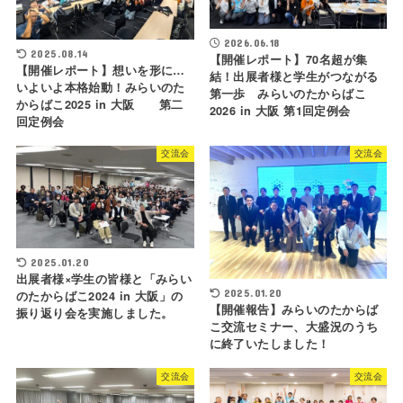
2026.06.18
2025.08.14
【開催レポート】70名超が集
【開催レポート】想いを形に…
結！出展者様と学生がつながる
いよいよ本格始動！みらいのた
第一歩 みらいのたからばこ
からばこ2025 in 大阪 第二
2026 in 大阪 第1回定例会
回定例会
交流会
交流会
2025.01.20
出展者様×学生の皆様と「みらい
2025.01.20
のたからばこ2024 in 大阪」の
【開催報告】みらいのたからば
振り返り会を実施しました。
こ交流セミナー、大盛況のうち
に終了いたしました！
交流会
交流会