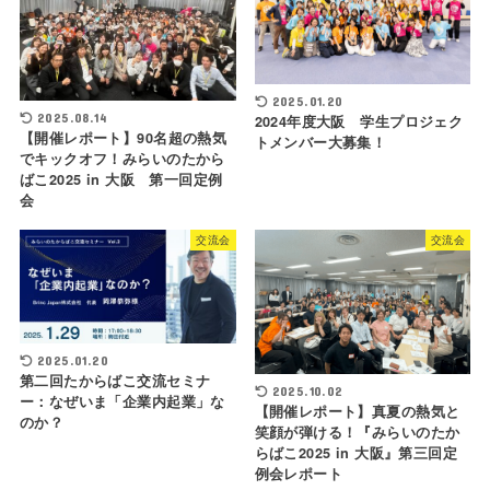
2025.01.20
2025.08.14
2024年度大阪 学生プロジェク
【開催レポート】90名超の熱気
トメンバー大募集！
でキックオフ！みらいのたから
ばこ2025 in 大阪 第一回定例
会
交流会
交流会
2025.01.20
第二回たからばこ交流セミナ
2025.10.02
ー：なぜいま「企業内起業」な
【開催レポート】真夏の熱気と
のか？
笑顔が弾ける！『みらいのたか
らばこ2025 in 大阪』第三回定
例会レポート