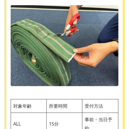
対象年齢
所要時間
受付方法
事前・当日予
ALL
15分
約