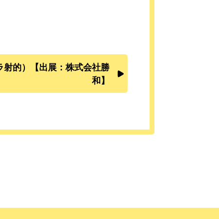
ラ射的）【出展：株式会社勝
和】