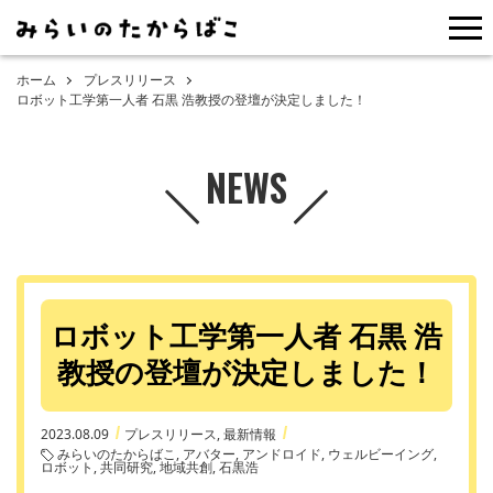
me
ホーム
プレスリリース
ロボット工学第一人者 石黒 浩教授の登壇が決定しました！
NEWS
ロボット工学第一人者 石黒 浩
教授の登壇が決定しました！
2023.08.09
プレスリリース
最新情報
みらいのたからばこ
アバター
アンドロイド
ウェルビーイング
ロボット
共同研究
地域共創
石黒浩