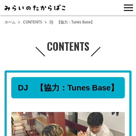
me
ホーム
CONTENTS
DJ 【協力：Tunes Base】
CONTENTS
DJ 【協力：Tunes Base】