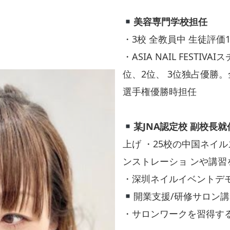
美容専門学校担任
・3校 全教員中 生徒評価
・ASIA NAIL FESTI
位、2位、 3位独占優勝
選手権優勝時担任
某JNA認定校 副校長就
上げ ・25校の中国ネイ
ンストレーショ ンや講習
・深圳ネイルイベントデ
開業支援/研修サロン講
・サロンワークを習得す