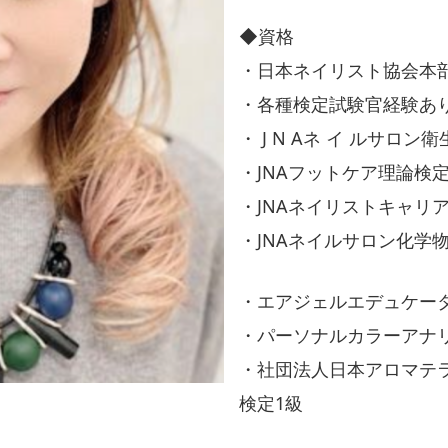
◆資格
・日本ネイリスト協会本
・各種検定試験官経験あ
・ J N Aネ イ ルサロ
・JNAフットケア理論検
・JNAネイリストキャリ
・JNAネイルサロン化学
・エアジェルエデュケー
・パーソナルカラーアナ
・社団法人日本アロマテ
検定1級