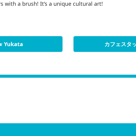
s with a brush! It’s a unique cultural art!
ะ Yukata
カフェスタッフ พ