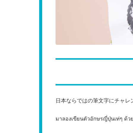
日本ならではの筆文字にチャレ
มาลองเขียนตัวอักษรญี่ปุ่นเท่ๆ ด้ว