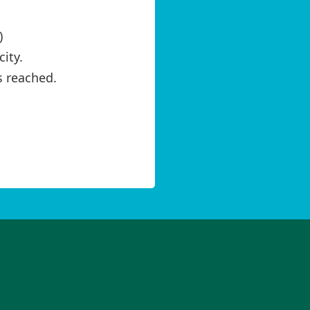
)
ity.
is reached.