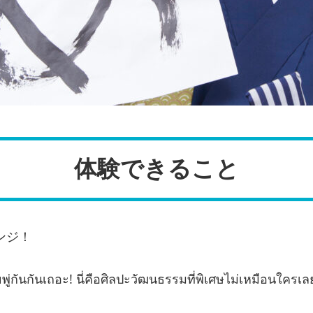
体験できること
ンジ！
ยพู่กันกันเถอะ! นี่คือศิลปะวัฒนธรรมที่พิเศษไม่เหมือนใครเ